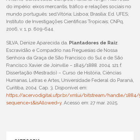
do império: eixos mercantis, tráfico e relações sociais no
mundo português. 1ed.Vitória; Lisboa; Brasília: Ed. UFES;
Instituto de Investigações Científicas Tropicais; CNPq,
2006, v. 1, p. 609-644.
SILVA, Denize Aparecida da.
Plantadores de Raiz
:
Escravidão e Compadrio nas Freguesias de Nossa
Senhora da Graça de São Francisco do Sul e de São
Francisco Xavier de Joinville – 1845/1888.
2004. 121 f.
Dissertação (Mestrado) – Curso de História, Ciências
Humanas, Letras e Artes, Universidade Federal do Paraná,
Curitiba, 2004. Cap. 3. Disponível em:
https://acervodigital.ufpr.br/xmlui/bitstream/handle/18
sequence=1&isAllowed=y
. Acesso em: 27 mar. 2025.