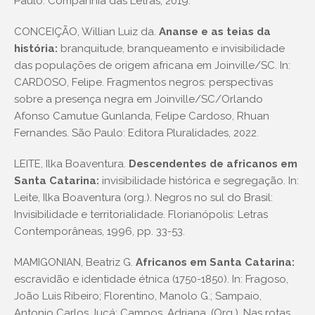
Paulo: Companhia das Letras, 2019.
CONCEIÇÃO, Willian Luiz da.
Ananse e as teias da
história:
branquitude, branqueamento e invisibilidade
das populações de origem africana em Joinville/SC. In:
CARDOSO, Felipe. Fragmentos negros: perspectivas
sobre a presença negra em Joinville/SC/Orlando
Afonso Camutue Gunlanda, Felipe Cardoso, Rhuan
Fernandes. São Paulo: Editora Pluralidades, 2022.
LEITE, Ilka Boaventura.
Descendentes de africanos em
Santa Catarina:
invisibilidade histórica e segregação. In:
Leite, Ilka Boaventura (org.). Negros no sul do Brasil:
Invisibilidade e territorialidade. Florianópolis: Letras
Contemporâneas, 1996, pp. 33-53.
MAMIGONIAN, Beatriz G.
Africanos em Santa Catarina:
escravidão e identidade étnica (1750-1850). In: Fragoso,
João Luis Ribeiro; Florentino, Manolo G.; Sampaio,
Antonio Carlos Jucá; Campos, Adriana. (Org.). Nas rotas