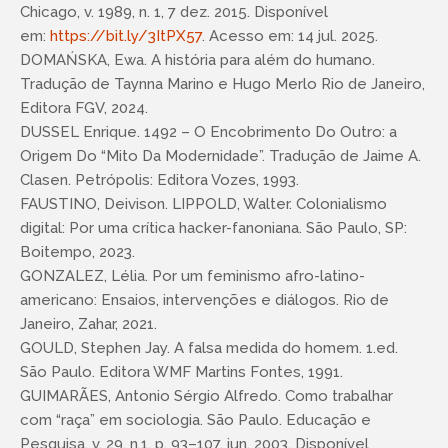
Chicago, v. 1989, n. 1, 7 dez. 2015. Disponível
em:
https://bit.ly/3ItPX57
. Acesso em: 14 jul. 2025.
DOMAŃSKA, Ewa. A história para além do humano.
Tradução de Taynna Marino e Hugo Merlo Rio de Janeiro,
Editora FGV, 2024.
DUSSEL Enrique. 1492 – O Encobrimento Do Outro: a
Origem Do “Mito Da Modernidade”. Tradução de Jaime A.
Clasen. Petrópolis: Editora Vozes, 1993.
FAUSTINO, Deivison. LIPPOLD, Walter. Colonialismo
digital: Por uma crítica hacker-fanoniana. São Paulo, SP:
Boitempo, 2023.
GONZALEZ, Lélia. Por um feminismo afro-latino-
americano: Ensaios, intervenções e diálogos. Rio de
Janeiro, Zahar, 2021.
GOULD, Stephen Jay. A falsa medida do homem. 1.ed.
São Paulo. Editora WMF Martins Fontes, 1991.
GUIMARÃES, Antonio Sérgio Alfredo. Como trabalhar
com “raça” em sociologia. São Paulo. Educação e
Pesquisa, v. 29, n.1, p. 93–107, jun. 2003. Disponível