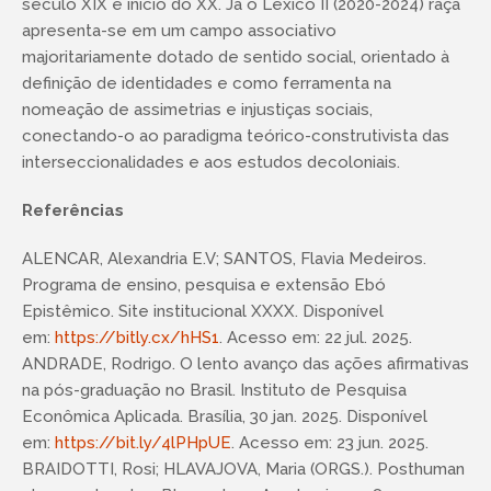
século XIX e início do XX. Já o Léxico II (2020-2024) raça
apresenta-se em um campo associativo
majoritariamente dotado de sentido social, orientado à
definição de identidades e como ferramenta na
nomeação de assimetrias e injustiças sociais,
conectando-o ao paradigma teórico-construtivista das
interseccionalidades e aos estudos decoloniais.
Referências
ALENCAR, Alexandria E.V; SANTOS, Flavia Medeiros.
Programa de ensino, pesquisa e extensão Ebó
Epistêmico. Site institucional XXXX. Disponível
em:
https://bitly.cx/hHS1
. Acesso em: 22 jul. 2025.
ANDRADE, Rodrigo. O lento avanço das ações afirmativas
na pós-graduação no Brasil. Instituto de Pesquisa
Econômica Aplicada. Brasília, 30 jan. 2025. Disponível
em:
https://bit.ly/4lPHpUE
. Acesso em: 23 jun. 2025.
BRAIDOTTI, Rosi; HLAVAJOVA, Maria (ORGS.). Posthuman