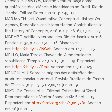
Unesco. In: SANTOS, Ricardo Ventura. Raça como
questão: história, ciência e identidades no Brasil. Rio de
Janeiro: Editora Fiocruz, 2010. p. 145–170.
MARJANEN, Jani. Quantitative Conceptual History: On
Agency, Reception, and Interpretation. Contributions to
the History of Concepts, v. 18, n. 1, p. 46–67, 1 jun. 2023.
MBEMBE, Achille. Necropolítica. Rio de Janeiro. Arte &
Ensaios, n. 32, p. 122–151, 2016. Disponível
em:
https://bitly.cx/NGAb
. Acesso em: 14 jul. 2025.
MELLO, Maria Tereza Chaves de. A modernidade
republicana. Tempo, v. 13, p. 15–31, 2009. Disponível
em:
https://bitly.cx/Prak
. Acesso em: 14 jul. 2025.
MENON, M. J. Sobre as origens das definições dos
produtos escalar e vetorial. Revista Brasileira de Ensino
de Física, v. 31, p. 2305.1-2305.11, jun. 2009.
MIKOLOV, Tomas et al. Efficient Estimation of Word
Representations in Vector Space. arXiv, 6 set. 2013.
Disponível em:
http://arxiv.org/abs/1301.3781
. Acesso
em: 18 jun. 2025.