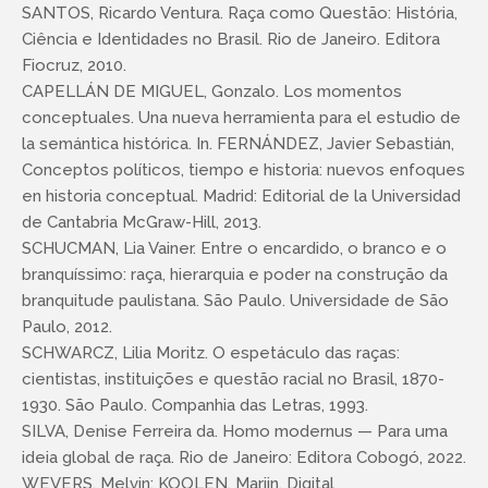
SANTOS, Ricardo Ventura. Raça como Questão: História,
Ciência e Identidades no Brasil. Rio de Janeiro. Editora
Fiocruz, 2010.
CAPELLÁN DE MIGUEL, Gonzalo. Los momentos
conceptuales. Una nueva herramienta para el estudio de
la semántica histórica. In. FERNÁNDEZ, Javier Sebastián,
Conceptos políticos, tiempo e historia: nuevos enfoques
en historia conceptual. Madrid: Editorial de la Universidad
de Cantabria McGraw-Hill, 2013.
SCHUCMAN, Lia Vainer. Entre o encardido, o branco e o
branquíssimo: raça, hierarquia e poder na construção da
branquitude paulistana. São Paulo. Universidade de São
Paulo, 2012.
SCHWARCZ, Lilia Moritz. O espetáculo das raças:
cientistas, instituições e questão racial no Brasil, 1870-
1930. São Paulo. Companhia das Letras, 1993.
SILVA, Denise Ferreira da. Homo modernus — Para uma
ideia global de raça. Rio de Janeiro: Editora Cobogó, 2022.
WEVERS, Melvin; KOOLEN, Marijn. Digital