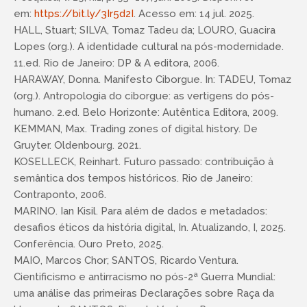
em:
https://bit.ly/3Ir5d2I
. Acesso em: 14 jul. 2025.
HALL, Stuart; SILVA, Tomaz Tadeu da; LOURO, Guacira
Lopes (org.). A identidade cultural na pós-modernidade.
11.ed. Rio de Janeiro: DP & A editora, 2006.
HARAWAY, Donna. Manifesto Ciborgue. In: TADEU, Tomaz
(org.). Antropologia do ciborgue: as vertigens do pós-
humano. 2.ed. Belo Horizonte: Autêntica Editora, 2009.
KEMMAN, Max. Trading zones of digital history. De
Gruyter. Oldenbourg. 2021.
KOSELLECK, Reinhart. Futuro passado: contribuição à
semântica dos tempos históricos. Rio de Janeiro:
Contraponto, 2006.
MARINO. Ian Kisil. Para além de dados e metadados:
desafios éticos da história digital, In. Atualizando, I, 2025.
Conferência. Ouro Preto, 2025.
MAIO, Marcos Chor; SANTOS, Ricardo Ventura.
Cientificismo e antirracismo no pós-2ª Guerra Mundial:
uma análise das primeiras Declarações sobre Raça da