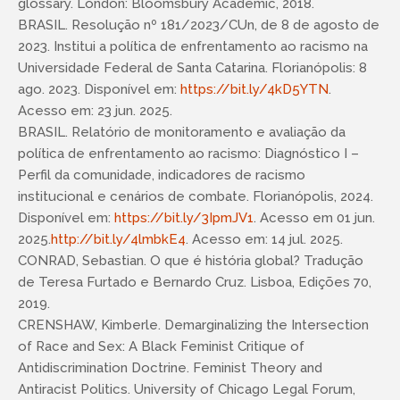
glossary. London: Bloomsbury Academic, 2018.
BRASIL. Resolução nº 181/2023/CUn, de 8 de agosto de
2023. Institui a política de enfrentamento ao racismo na
Universidade Federal de Santa Catarina. Florianópolis: 8
ago. 2023. Disponível em:
https://bit.ly/4kD5YTN
.
Acesso em: 23 jun. 2025.
BRASIL. Relatório de monitoramento e avaliação da
política de enfrentamento ao racismo: Diagnóstico I –
Perfil da comunidade, indicadores de racismo
institucional e cenários de combate. Florianópolis, 2024.
Disponível em:
https://bit.ly/3IpmJV1
. Acesso em 01 jun.
2025.
http://bit.ly/4lmbkE4
. Acesso em: 14 jul. 2025.
CONRAD, Sebastian. O que é história global? Tradução
de Teresa Furtado e Bernardo Cruz. Lisboa, Edições 70,
2019.
CRENSHAW, Kimberle. Demarginalizing the Intersection
of Race and Sex: A Black Feminist Critique of
Antidiscrimination Doctrine. Feminist Theory and
Antiracist Politics. University of Chicago Legal Forum,