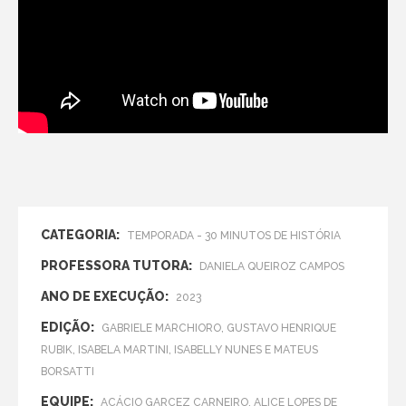
CATEGORIA:
TEMPORADA - 30 MINUTOS DE HISTÓRIA
PROFESSORA TUTORA:
DANIELA QUEIROZ CAMPOS
ANO DE EXECUÇÃO:
2023
EDIÇÃO:
GABRIELE MARCHIORO, GUSTAVO HENRIQUE
RUBIK, ISABELA MARTINI, ISABELLY NUNES E MATEUS
BORSATTI
EQUIPE:
ACÁCIO GARCEZ CARNEIRO, ALICE LOPES DE