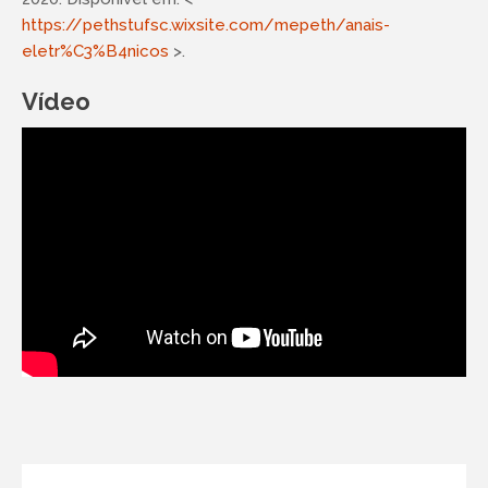
https://pethstufsc.wixsite.com/mepeth/anais-
eletr%C3%B4nicos
>.
Vídeo